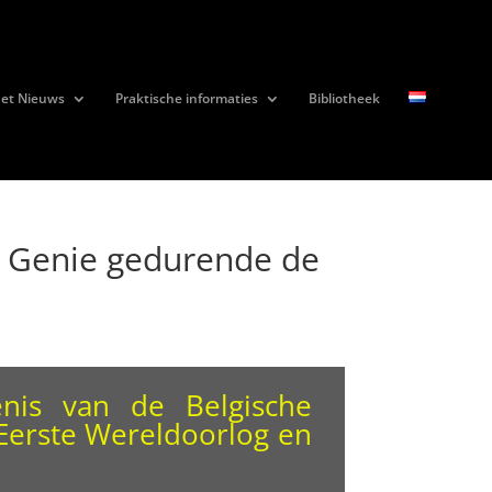
et Nieuws
Praktische informaties
Bibliotheek
re Genie gedurende de
is van de Belgische
Eerste Wereldoorlog en