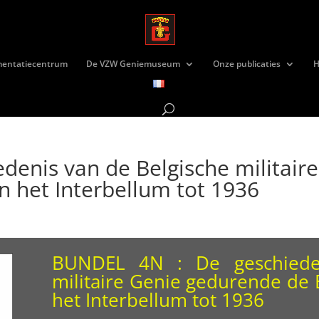
mentatiecentrum
De VZW Geniemuseum
Onze publicaties
H
edenis van de Belgische militai
n het Interbellum tot 1936
BUNDEL 4N : De geschieden
militaire Genie gedurende de 
het Interbellum tot 1936