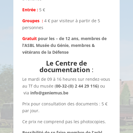
Entrée :
5 €
Groupes :
4 € par visiteur à partir de 5
personnes
Gratuit
pour les – de 12
ans
,
membres
de
l’ASBL
Musée du Génie,
membres
&
vétérans
de la
Défense
Le Centre de
documentation
:
Le mardi de 09 à 16 heures sur rendez-vous
au Tf du musée (
00-32-(0) 2 44 29 116)
ou
via
info@geniemus.be
Prix pour consultation des documents : 5 €
par jour.
Ce prix ne comprend pas les photocopies.
Possibilité de se faire membre de l’asbl